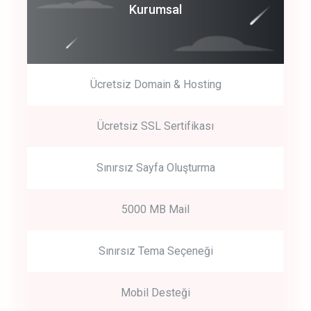
Coroprate
Kurumsal
predictive dialing
Ücretsiz Domain & Hosting
Get Started
Ücretsiz SSL Sertifikası
Start by trying our service for 30 days free trial no credit card
required.
Sınırsız Sayfa Oluşturma
5000 MB Mail
Sınırsız Tema Seçeneği
Mobil Desteği