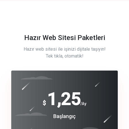
Hazır Web Sitesi Paketleri
Hazır web sitesi ile işinizi dijitale taşıyın!
Tek tıkla, otomatik!
Free
1,25
$
/Ay
Basic
Başlangıç