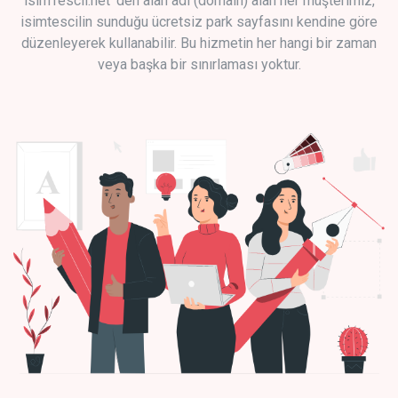
isimTescil.net 'den alan adı (domain) alan her müşterimiz,
isimtescilin sunduğu ücretsiz park sayfasını kendine göre
düzenleyerek kullanabilir. Bu hizmetin her hangi bir zaman
veya başka bir sınırlaması yoktur.