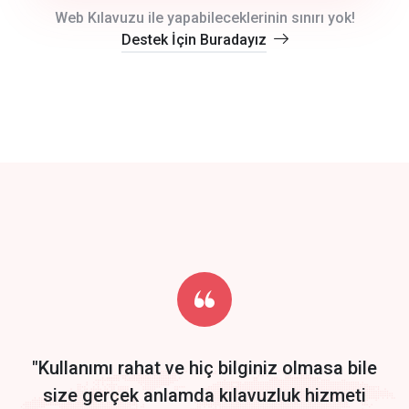
crm auto cync
Web Kılavuzu ile yapabileceklerinin sınırı yok!
Destek İçin Buradayız
click to call back
track energy costs
predictive dialing
Get Started
Start by trying our service for 30 days free trial no credit card
required.
"Kullanımı rahat ve hiç bilginiz olmasa bile
size gerçek anlamda kılavuzluk hizmeti