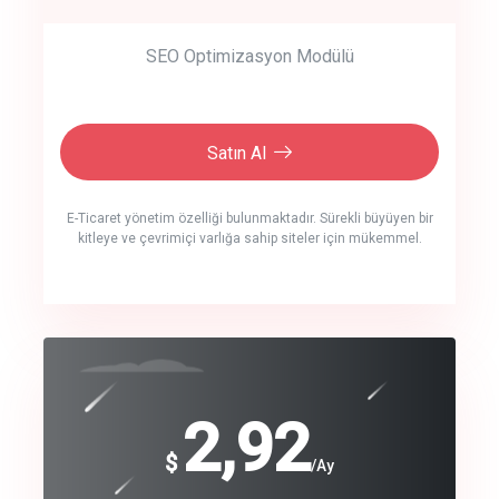
SEO Optimizasyon Modülü
Satın Al
E-Ticaret yönetim özelliği bulunmaktadır. Sürekli büyüyen bir
kitleye ve çevrimiçi varlığa sahip siteler için mükemmel.
crm auto cync
click to call back
240
2,92
$
$
/year
/Ay
track energy costs